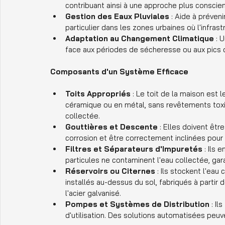
contribuant ainsi à une approche plus consci
Gestion des Eaux Pluviales
 : Aide à préven
particulier dans les zones urbaines où l'infras
Adaptation au Changement Climatique
 : 
face aux périodes de sécheresse ou aux pics
Composants d'un Système Efficace
Toits Appropriés
 : Le toit de la maison est 
céramique ou en métal, sans revêtements toxiqu
collectée.
Gouttières et Descente
 : Elles doivent êtr
corrosion et être correctement inclinées pour di
Filtres et Séparateurs d'Impuretés
 : Ils
particules ne contaminent l'eau collectée, gar
Réservoirs ou Citernes
 : Ils stockent l'ea
installés au-dessus du sol, fabriqués à partir
l'acier galvanisé.
Pompes et Systèmes de Distribution
 : Il
d'utilisation. Des solutions automatisées peuve