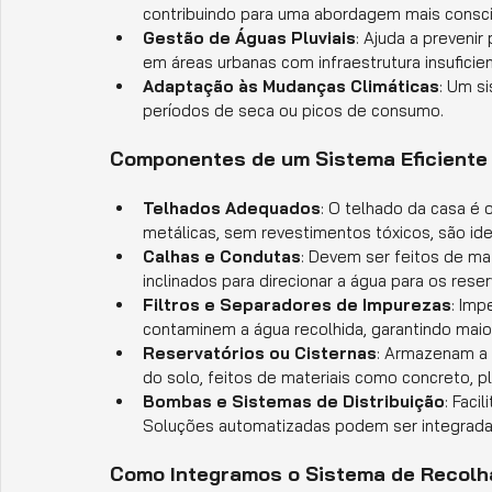
contribuindo para uma abordagem mais consci
Gestão de Águas Pluviais
: Ajuda a preveni
em áreas urbanas com infraestrutura insufici
Adaptação às Mudanças Climáticas
: Um s
períodos de seca ou picos de consumo.
Componentes de um Sistema Eficiente
Telhados Adequados
: O telhado da casa é 
metálicas, sem revestimentos tóxicos, são idea
Calhas e Condutas
: Devem ser feitos de ma
inclinados para direcionar a água para os reser
Filtros e Separadores de Impurezas
: Imp
contaminem a água recolhida, garantindo maio
Reservatórios ou Cisternas
: Armazenam a 
do solo, feitos de materiais como concreto, pl
Bombas e Sistemas de Distribuição
: Faci
Soluções automatizadas podem ser integradas 
Como Integramos o Sistema de Recolha