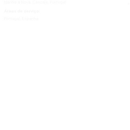
Idanha a Nova, Cascais, Portugal
+
Áreas de serviço:
Portugal, Espanha
© 2025 Green Heritage. Todo