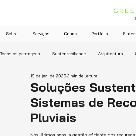
Sobre
Serviços
Casas
Portfolio
Siste
Todas as postagens
Sustentabilidade
Arquitectura
19 de jan. de 2025
2 min de leitura
Soluções Sustent
Sistemas de Reco
Pluviais
Nos últimos anos, a gestão eficiente dos recursos 