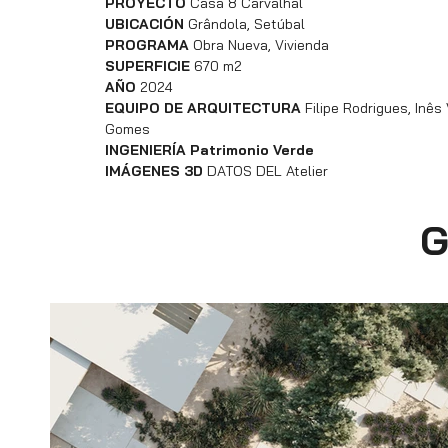
PROYECTO
Casa 8 Carvalhal
UBICACIÓN
Grândola, Setúbal
PROGRAMA
Obra Nueva, Vivienda
SUPERFICIE
670 m2
AÑO
2024
EQUIPO DE ARQUITECTURA
Filipe Rodrigues, Inês
Gomes
INGENIERÍA Patrimonio Verde
IMÁGENES 3D
DATOS DEL Atelier
G