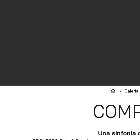
/
Galería
COM
Una sinfonía 