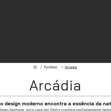
/
/
Portfolio
Arcadia
Arcádia
o design moderno encontra a essência da na
 Green Heritage, esta casa em Sintra combina perfeitamente des