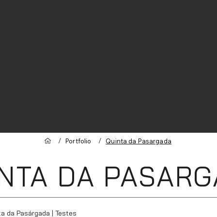
/
/
Portfolio
Quinta da Pasargada
NTA DA PASAR
a da Pasárgada | Testes