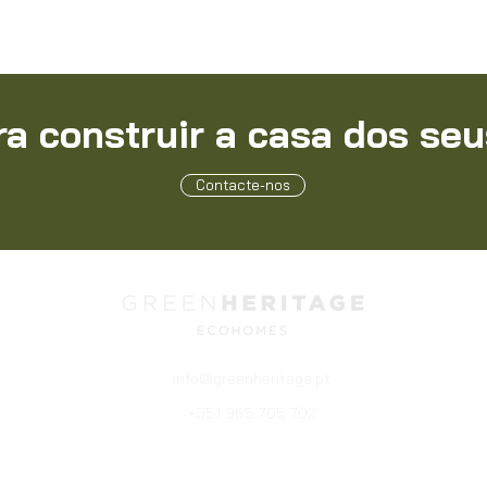
ra construir a casa dos se
Contacte-nos
info@greenheritage.pt
+351 965 705 702