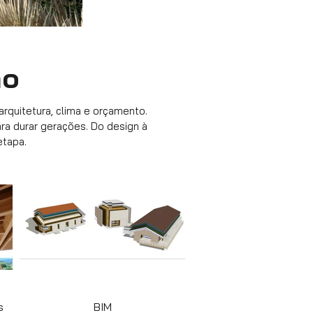
ão
rquitetura, clima e orçamento.
ara durar gerações. Do design à
etapa.
s
BIM