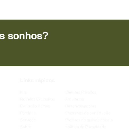
us sonhos?
Links rápidos
Kits
Clientes Privados
Modelos Exclusivos
Arquitetos
Evolução Homes
Desenvolvedores
Portfólio
Empresas de construção
Serviços
Projetos de grande escala
Sobre
política de Privacidade