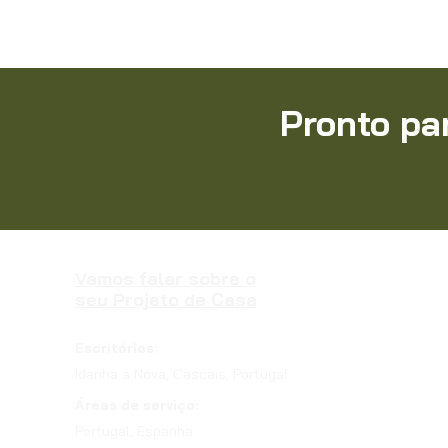
Pronto pa
Vamos falar sobre o
seu Projeto de Casa
Escritórios:
Idanha a Nova, Cascais, Portugal
Áreas de serviço:
Portugal, Espanha