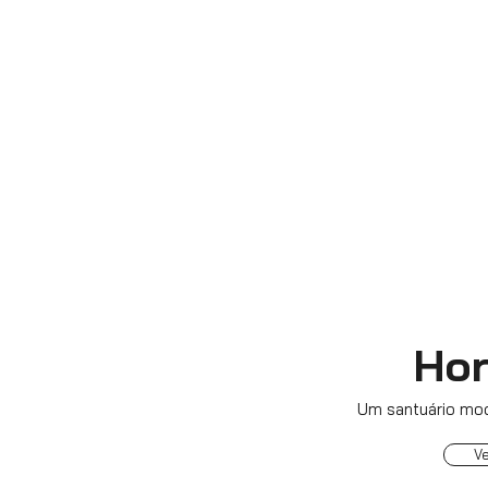
Hor
Um santuário mod
V