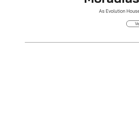
As Evolution Hous
V