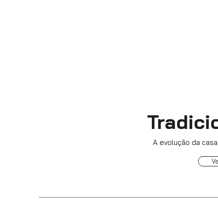
Tradici
A evolução da casa 
V