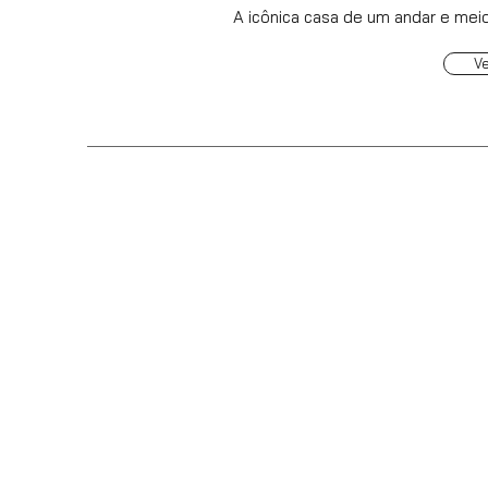
A icônica casa de um andar e mei
V