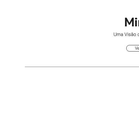
Mi
Uma Visão d
V