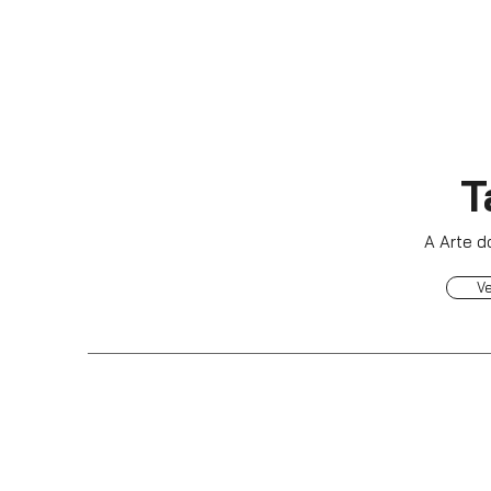
T
A Arte do
V