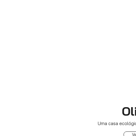
Ol
Uma casa ecológic
V