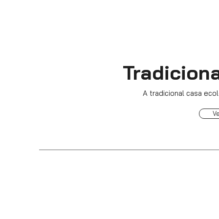
Tradiciona
A tradicional casa eco
V