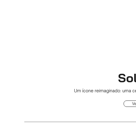
Sol
Um ícone reimaginado: uma ce
V