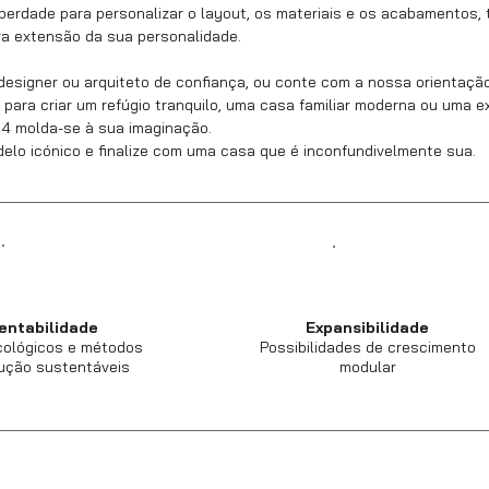
liberdade para personalizar o layout, os materiais e os acabamentos
a extensão da sua personalidade.
designer ou arquiteto de confiança, ou conte com a nossa orientaçã
 para criar um refúgio tranquilo, uma casa familiar moderna ou uma 
 64 molda-se à sua imaginação.
o icónico e finalize com uma casa que é inconfundivelmente sua.
entabilidade
Expansibilidade
cológicos e métodos
Possibilidades de crescimento
ução sustentáveis
modular