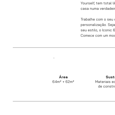
Yourself, tem total 
casa numa verdadeir
Trabalhe com o seu 
personalização. Seja
seu estilo, o Iconic
Comece com um model
Área
Sust
64m² + 62m²
Materiais e
de constr