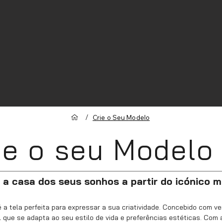
/
Crie o Seu Modelo
ie o seu Modelo
a casa dos seus sonhos a partir do icónico 
 a tela perfeita para expressar a sua criatividade. Concebido com ve
 que se adapta ao seu estilo de vida e preferências estéticas. Com