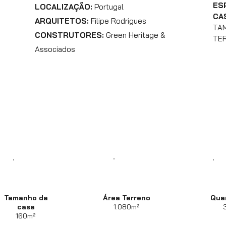
ES
LOCALIZAÇÃO:
Portugal
CA
ARQUITETOS:
Filipe Rodrigues
TAM
CONSTRUTORES:
Green Heritage &
TER
Associados
Tamanho da
Área Terreno
Qua
casa
1.080m²
160m²