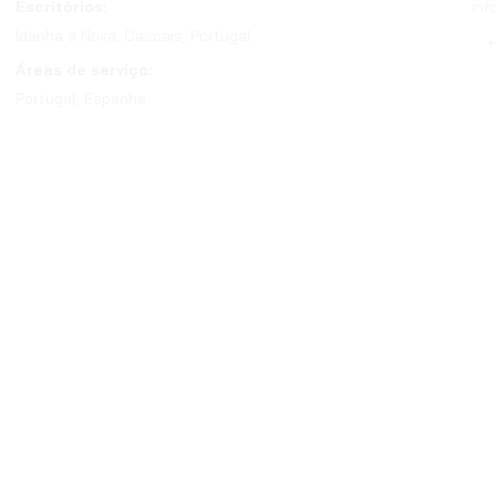
Escritórios:
inf
Idanha a Nova, Cascais, Portugal
+
Áreas de serviço:
Portugal, Espanha
© 2025 Green Heritage. Todo