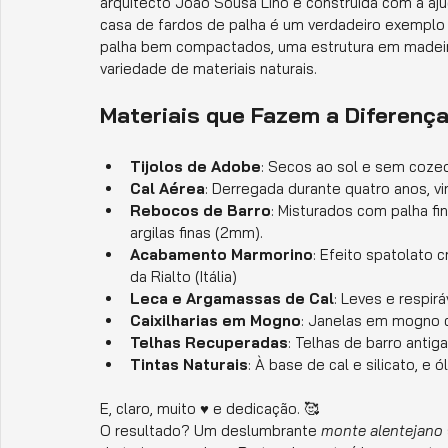
arquitecto João Sousa Lino e construída com a ajud
casa de fardos de palha é um verdadeiro exemplo 
palha bem compactados, uma estrutura em madeira 
variedade de materiais naturais.
Materiais que Fazem a Diferenç
Tijolos de Adobe
: Secos ao sol e sem cozed
Cal Aérea
: Derregada durante quatro anos, vi
Rebocos de Barro
: Misturados com palha f
argilas finas (2mm).
Acabamento Marmorino
: Efeito spatolato 
da Rialto (Itália)
Leca e Argamassas de Cal
: Leves e respirá
Caixilharias em Mogno
: Janelas em mogno co
Telhas Recuperadas
: Telhas de barro anti
Tintas Naturais
: À base de cal e silicato, e ó
E, claro, muito ♥️ e dedicação. 🥰
O resultado? Um deslumbrante 
monte alentejano