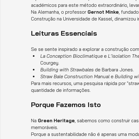
académicos para este método extraordinário, leva
Na Alemanha, o professor 
Gernot Minke
, fundado
Construção na Universidade de Kassel, dinamizou in
Leituras Essenciais
Se se sente inspirado a explorar a construção co
La Conception Bioclimatique
 e 
L’isolation T
Courgey.
Building with Strawbales
 de Barbara Jones.
Straw Bale Construction Manual
 e 
Building wi
Para mais recursos, uma pesquisa rápida por "stra
quantidade de informações.
Porque Fazemos Isto
Na 
Green Heritage
, sabemos como construir cas
memoráveis.
Porque a sustentabilidade não é apenas uma moda 