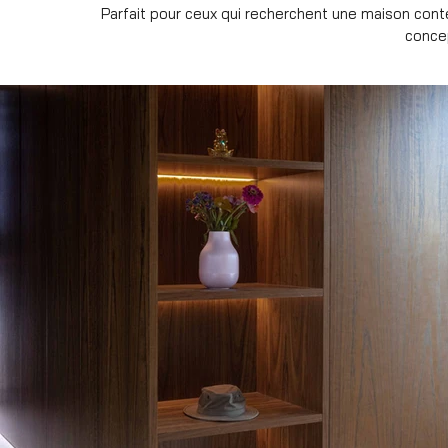
Parfait pour ceux qui recherchent une maison con
conce