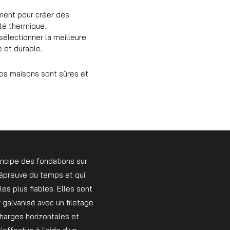
iment pour créer des
ité thermique.
sélectionner la meilleure
 et durable.
os maisons sont sûres et
rincipe des fondations sur
'épreuve du temps et qui
es plus fiables. Elles sont
 galvanisé avec un filetage
harges horizontales et