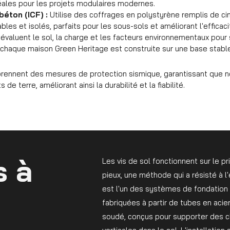
éales pour les projets modulaires modernes.
béton (ICF) :
Utilise des coffrages en polystyrène remplis de c
les et isolés, parfaits pour les sous-sols et améliorant l'efficac
évaluent le sol, la charge et les facteurs environnementaux pour 
 chaque maison Green Heritage est construite sur une base stable
rennent des mesures de protection sismique, garantissant que n
de terre, améliorant ainsi la durabilité et la fiabilité.
s à
Les vis de sol fonctionnent sur le p
pieux, une méthode qui a résisté à l
est l'un des systèmes de fondation l
fabriquées à partir de tubes en acier
soudé, conçus pour supporter des c