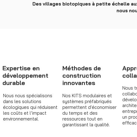
Des villages biotopiques à petite échelle a
nous nou
Expertise en
Méthodes de
Appr
développement
construction
coll
durable
innovantes
Nous tr
collab
Nous nous spécialisons
Nos KITS modulaires et
dévelo
dans les solutions
systèmes préfabriqués
archite
écologiques qui réduisent
permettent d'économiser
entrep
les coûts et l’impact
du temps et des
un pro
environnemental.
ressources tout en
efficac
garantissant la qualité.