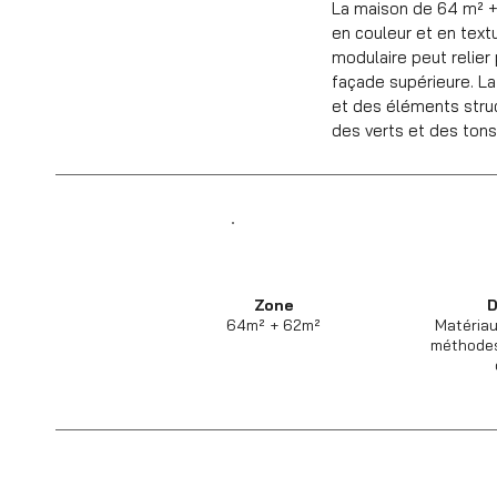
La maison de 64 m² + 
en couleur et en text
modulaire peut relier 
façade supérieure. L
et des éléments struc
des verts et des tons
Zone
D
64m² + 62m²
Matériau
méthodes