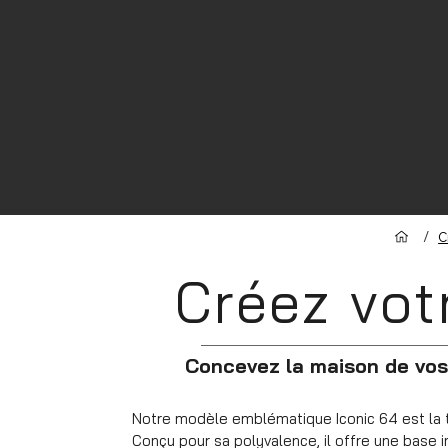
/
C
Créez vot
Concevez la maison de vos
Notre modèle emblématique Iconic 64 est la toi
Conçu pour sa polyvalence, il offre une base i