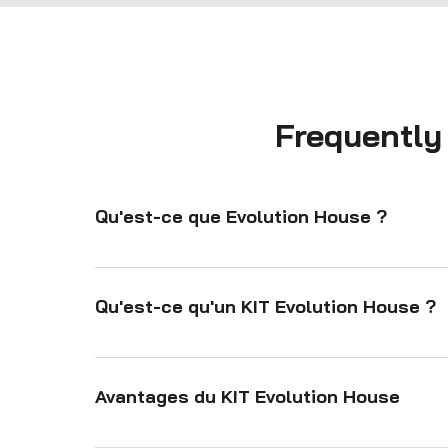
Structure à ossature bois pour un montage rapide et 
efficace.

Isolation durable (chanvre et liège).

Revêtement extérieur complet avec façade ventilée.

Fenêtres et portes pour une coque entièrement 
étanche.

Frequently
Parfait pour les projets de bricolage ou la collaboration 
avec d'autres professionnels, le KIT offre un moyen 
simple et abordable de créer une maison moderne et 
durable.
Qu'est-ce que Evolution House ?
Evolution House est un concept d'habitation modula
du propriétaire au fil du temps. Construit avec des 
Qu'est-ce qu'un KIT Evolution House ?
tout en conservant une qualité et une efficacité él
Un kit Evolution House est un ensemble complet c
construction de la coque structurelle d'une Evoluti
Avantages du KIT Evolution House
construction, le rendant plus rapide, plus efficace
professionnel, un architecte ou même un auto-cons
Simplifie la construction : tout ce dont vous avez be