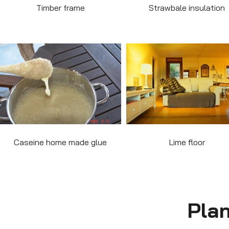
Timber frame
Strawbale insulation
Caseine home made glue
Lime floor
Pla