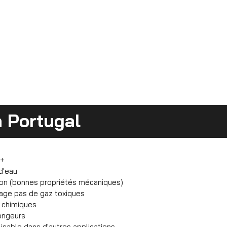
in Portugal
A+
d'eau
ion (bonnes propriétés mécaniques)
gage pas de gaz toxiques
s chimiques
ongeurs
isable dans d'autres applications